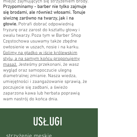
miejsc zajmujących się strzyżeniem brody.
Przypominamy - barber nie tylko zajmuje
się brodami, ale również włosami. Tonuje
siwiznę zarówno na twarzy, jak i na
głowie.
Potrafi dobrać odpowiednią
fryzurę oraz zarost do kształtu głowy i
owalu twarzy. Poza tym w Barber Shop
Częstochowa usuwamy także zbędne
owłosienie w uszach, nosie i na karku.
Golimy na gładko w iście królewskim
stylu, a na samym końcu proponujemy
masaż.
Jesteśmy przekonani, że wasz
wygląd oraz samopoczucie ulegną
diametralnej zmianie. Nasza wiedza,
umiejętności i zaangażowanie sprawią, że
poczujecie się zadbani, a świeżo
zaparzona kawa lub herbata poprawią
wam nastrój do końca dnia.
USŁUGI
strzyżenie męskie