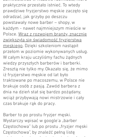
praktycznie przestało istnieć. To wtedy
prawdziwe fryzjerstwo męskie zaczęło się
odradzać, jak grzyby po deszczu
powstawały nowe barber – shopy, w
każdym - nawet najmniejszym mieście w
Polsce.
Wraz z rozwojem branży, znacznie
zwiększyła się świadomość fryzjerstwa
męskiego
. Dzięki szkoleniom nastąpił
przełom w poziomie wykonywanych usług.
W całym kraju uczyliśmy fachu żądnych
wiedzy przyszłych barberów i barberki.
Zresztą nie tylko my. Okazało się, że mimo
iż fryzjerstwo męskie od lat było
traktowane po macoszemu, w Polsce nie
brakuje osób z pasją. Zawód barbera z
dnia na dzień stał się bardzo pożądany,
wciąż przybywają nowi mistrzowie i cały
czas brakuje rąk do pracy.
Barber to po prostu fryzjer męski.
Wystarczy wpisać w google'a „barber
Częstochowa” lub po prostu „fryzjer męski
Częstochowa”, by znaleźć pełną listę