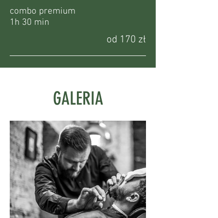
combo premium
1h 30 min
od 170 zł
GALERIA