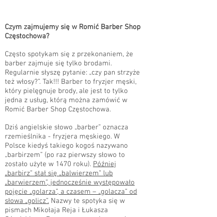
Czym zajmujemy się w Romić Barber Shop
Częstochowa?
Często spotykam się z przekonaniem, że
barber zajmuje się tylko brodami.
Regularnie słyszę pytanie: „czy pan strzyże
też włosy?”. Tak!!! Barber to fryzjer męski,
który pielęgnuje brody, ale jest to tylko
jedna z usług, którą można zamówić w
Romić Barber Shop Częstochowa.
Dziś angielskie słowo „barber” oznacza
rzemieślnika - fryzjera męskiego. W
Polsce kiedyś takiego kogoś nazywano
„barbirzem” (po raz pierwszy słowo to
zostało użyte w 1470 roku).
Później
„barbirz” stał się „balwierzem” lub
„barwierzem”, jednocześnie występowało
pojęcie „golarza”, a czasem – „golacza” od
słowa „golicz”.
Nazwy te spotyka się w
pismach Mikołaja Reja i Łukasza