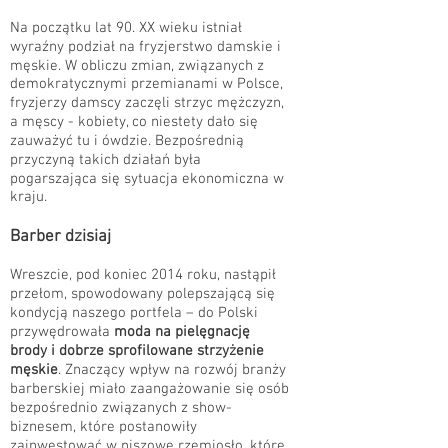
Na początku lat 90. XX wieku istniał
wyraźny podział na fryzjerstwo damskie i
męskie. W obliczu zmian, związanych z
demokratycznymi przemianami w Polsce,
fryzjerzy damscy zaczęli strzyc mężczyzn,
a męscy - kobiety, co niestety dało się
zauważyć tu i ówdzie. Bezpośrednią
przyczyną takich działań była
pogarszająca się sytuacja ekonomiczna w
kraju.
Barber dzisiaj
Wreszcie, pod koniec 2014 roku, nastąpił
przełom, spowodowany polepszającą się
kondycją naszego portfela – do Polski
przywędrowała
moda na pielęgnację
brody i dobrze sprofilowane strzyżenie
męskie
. Znaczący wpływ na rozwój branży
barberskiej miało zaangażowanie się osób
bezpośrednio związanych
z show-
biznesem, które postanowiły
zainwestować w niszowe rzemiosło, które