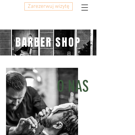
Zarezerwuj wizytę
BARBER SHOP
O NAS