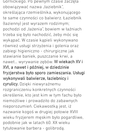
Górnickiego. Po pewnym czasie zaczęła
obowiązywać nazwa „łaziebnik”,
określająca rzemieślnika, wykonującego
te same czynności co balwierz. Łaziebnik
(łazienny) jest wyrazem rodzimym;
pochodzi od „łażenia”, bowiem w łaźniach
trzeba się było nachodzić, żeby móc się
wykąpać. W czasie kąpieli wykonywano
również usługi strzyżenia i golenia oraz
zabiegi higieniczno - chirurgiczne jak
stawianie baniek, puszczanie krwi, a
nawet... wyrywanie zębów.
W wiekach XV i
XVI, a nawet i później, w dziedzinie
fryzjerstwa było sporo zamieszania. Usługi
wykonywali balwierze, łaziebnicy i
cyrulicy.
Dzięki niewyraźnemu
rozgraniczeniu konkretnych czynności
określenie, kto jest kim w tym fachu było
niemożliwe i prowadziło do zabawnych
nieporozumień. Ciekawostką jest, iż
nazwanie kogoś w drugiej połowie XVIII
wieku fryzjerem męskim było pogardliwe,
podobnie jak w latach 60. XX wieku
tytułowanie barbera - golibrodą.