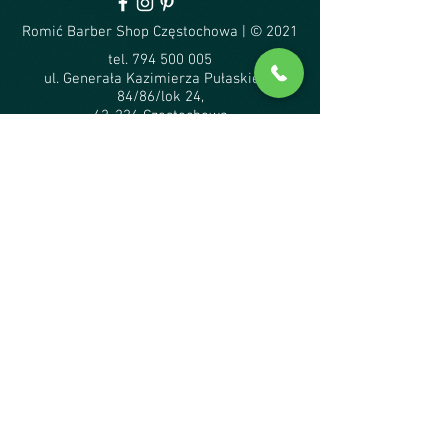
Romić Barber Shop Częstochowa | © 2021
tel. 794 500 005
ul. Generała Kazimierza Pułaskiego
84/86/lok 24,
42-226 Częstochowa