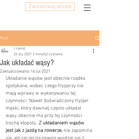
Zarezerwuj wizytę
Post
r.romić
26 sty 2021
2 minut(y) czytania
Jak układać wąsy?
Zaktualizowano:
16 lut 2021
Układanie wąsów jest obecnie rzadko 
spotykane, wobec czego fryzjerzy nie 
mają wprawy w wykonywaniu tej 
czynności. Nawet doświadczony fryzjer 
męski, który dawniej często układał 
wąsy, obecnie ma przy tej czynności 
trochę kłopotu. 
Z układaniem wąsów 
jest jak z jazdą na rowerze,
 nie zapomina 
się, ale raczej na pewno wyjdzie się z 