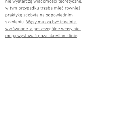
nie wystarczą wiadomości teoretyczne, 
w tym przypadku trzeba mieć również 
praktykę zdobytą na odpowiednim 
szkoleniu. 
Wąsy muszą być idealnie 
wyrównane, a poszczególne włosy nie 
mogą wystawać poza określone linie
.