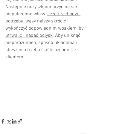
Następnie nożyczkami przycina się 
niepotrzebne włosy. 
Jeżeli zachodzi  
potrzeba, wąsy należy skrócić i 
wykończyć odpowiednim woskiem, by 
utrwalić i nadać połysk
. Aby uniknąć 
nieporozumień, sposób układania i 
strzyżenia trzeba ściśle uzgodnić z 
klientem. 